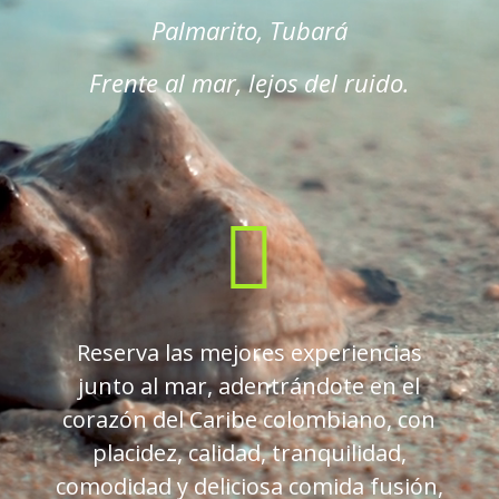
Palmarito, Tubará
Frente al mar, lejos del ruido.

Reserva las mejores experiencias
junto al mar, adentr
á
ndote en el
coraz
ó
n del Caribe colombiano, con
placidez, calidad, tranquilidad,
comodidad y deliciosa comida fusi
ó
n,