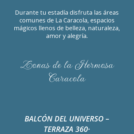
Durante tu estad
í
a disfruta las
á
reas
comunes de La Caracola, espacios
m
ágicos
llenos de belleza, naturaleza,
amor y alegr
í
a.
Zonas de la Hermosa
Caracola
BALCÓN DEL UNIVERSO –
TERRAZA 360
·