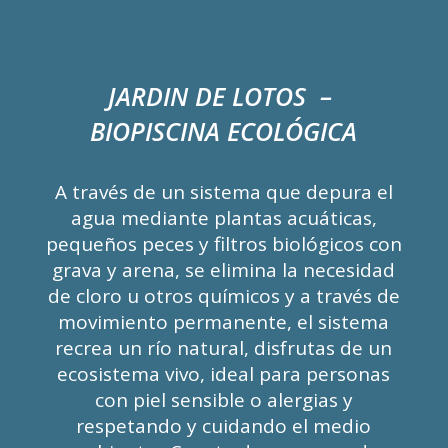
JARDIN DE LOTOS –
BIOPISCINA ECOL
Ó
GICA
A trav
é
s de un sistema que depura el
agua mediante plantas acu
áticas,
peque
ñ
os peces y filtros biol
ógicos
con
grava y arena, se elimina la necesidad
de cloro u otros qu
ímicos
y a trav
é
s de
movimiento permanente, el sistema
recrea un r
í
o natural, disfrutas de un
ecosistema vivo, ideal para personas
con piel sensible o alergias y
respetando y cuidando el medio